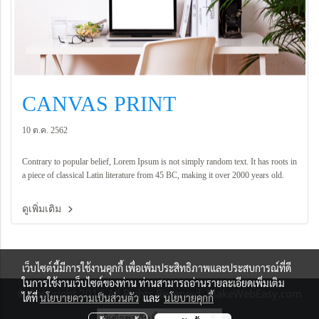
CANVAS PRINT
10 ต.ค. 2562
Contrary to popular belief, Lorem Ipsum is not simply random text. It has roots in
a piece of classical Latin literature from 45 BC, making it over 2000 years old.
ดูเพิ่มเติม
เว็บไซต์นี้มีการใช้งานคุกกี้ เพื่อเพิ่มประสิทธิภาพและประสบการณ์ที่ดี
ในการใช้งานเว็บไซต์ของท่าน ท่านสามารถอ่านรายละเอียดเพิ่มเติม
© Copyright 2018 All Rights Reserved. MakeWebEasy.com
ได้ที่
นโยบายความเป็นส่วนตัว
และ
นโยบายคุกกี้
ผู้เข้าชมวันนี้
5